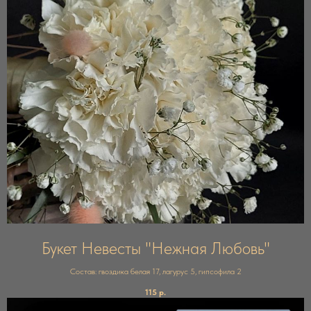
Букет Невесты "Нежная Любовь"
Состав: гвоздика белая 17, лагурус 5, гипсофила 2
115
р.