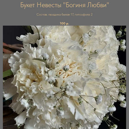
Букет Невесты "Богиня Любви"
Состав: гвоздика белая 17, гипсофила 2
100
р.