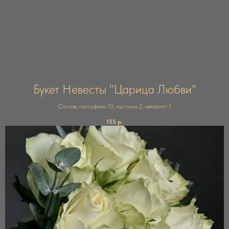
Букет Невесты "Царица Любви"
Состав: гипсофила 10, эустома 2, эвкалипт 1
155
р.