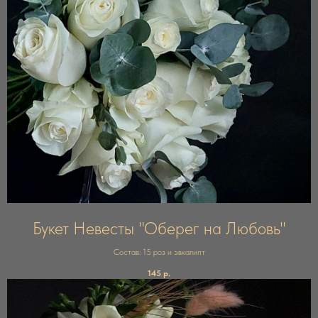
Букет Невесты "Оберег на Любовь"
Состав: 15 роз и эвкалипт
145
р.