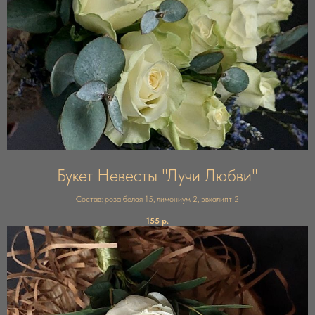
Букет Невесты "Лучи Любви"
Состав: роза белая 15, лимониум 2, эвкалипт 2
155
р.