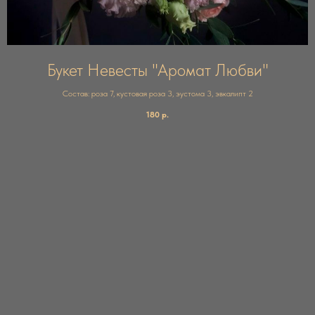
Букет Невесты "Аромат Любви"
Состав: роза 7, кустовая роза 3, эустома 3, эвкалипт 2
180
р.