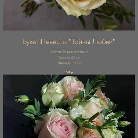
Букет Невесты "Тайны Любви"
Состав: 15 роз, писташ 2
Высота 22 см
Диаметр 18 см
150
р.