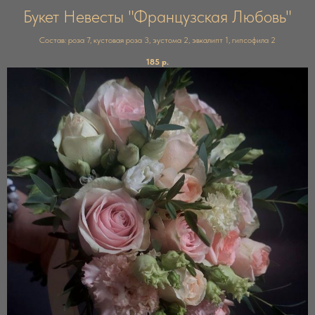
Букет Невесты "Французская Любовь"
Состав: роза 7, кустовая роза 3, эустома 2, эвкалипт 1, гипсофила 2
185
р.