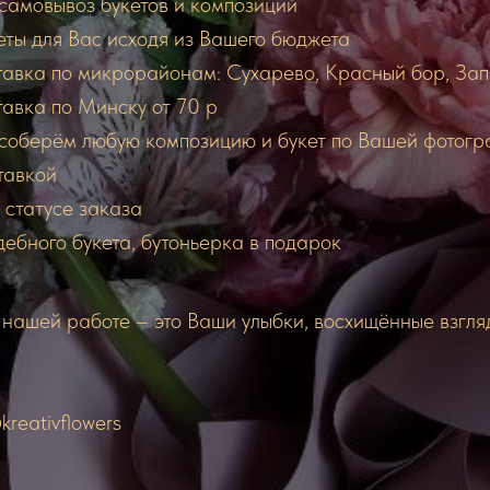
самовывоз букетов и композиций
еты для Вас исходя из Вашего бюджета
тавка по микрорайонам: Сухарево, Красный бор, За
авка по Минску от 70 р
 (соберём любую композицию и букет по Вашей фотогр
тавкой
статусе заказа
ебного букета, бутоньерка в подарок
нашей работе – это Ваши улыбки, восхищённые взгля
reativflowers