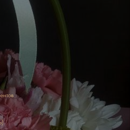
иентов
ь)