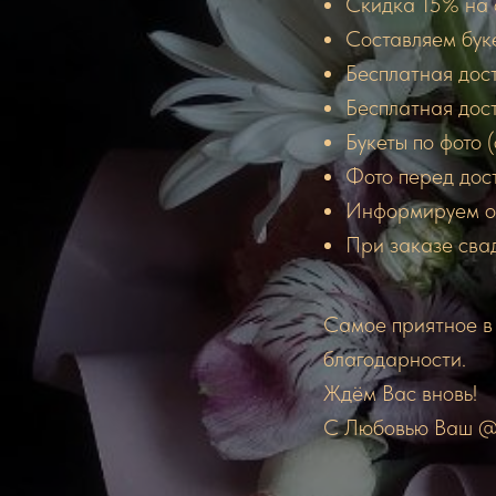
Скидка 15% на 
Составляем бук
Бесплатная дос
Бесплатная дост
Букеты по фото
Фото перед дос
Информируем о 
При заказе свад
Самое приятное в 
благодарности.
Ждём Вас вновь!
С Любовью Ваш @k