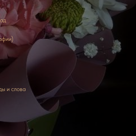
пад
афии)
ды и слова