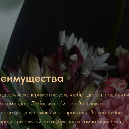
еимущества
здаём и экспериментируем, чтобы сделать наших кл
а команда с Любовью собирает Ваш заказ.
раете нас для важных мероприятий в Вашей жизни.
редварительный заказ букетов и композиций (за ден