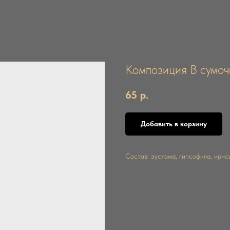
Композиция В сумоч
65
р.
Добавить в корзину
Состав: эустома, гипсофила, ирис